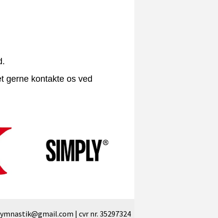
d.
get gerne kontakte os ved
gymnastik@gmail.com | cvr nr. 35297324