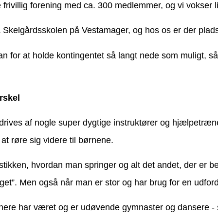
frivillig forening med ca. 300 medlemmer, og vi vokser lid
på Skelgårdsskolen på Vestamager, og h
os os er der plads 
an for at holde kontingentet så langt nede som muligt, så
orskel
 der drives af nogle super dygtige instruktører og hjælpetr
at røre sig videre til børnene.
kken, hvordan man springer og alt det andet, der er b
 noget”. Men også når man er stor og har brug for en udfor
rænere har været og er udøvende gymnaster og dansere - s