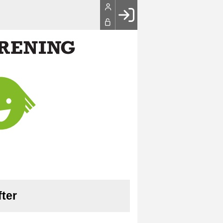
Facebook login
Husk mig
Glemt password
Opret profil
LOG IND
fter