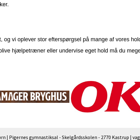
ker.
 og vi oplever stor efterspørgsel på mange af vores hol
at blive hjælpetræner eller undervise eget hold må du me
n | Pigernes gymnastiksal - Skelgårdsskolen - 2770 Kastrup | va